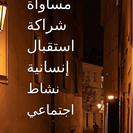
مساواة
شراكة
استقبال
إنسانية
نشاط
اجتماعي